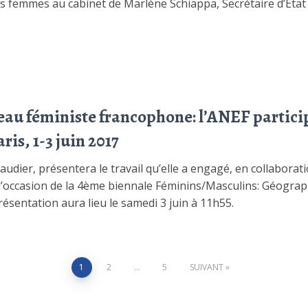
s femmes au cabinet de Marlène Schiappa, Secrétaire d’État c
seau féministe francophone: l’ANEF partici
is, 1-3 juin 2017
audier, présentera le travail qu’elle a engagé, en collaborat
’occasion de la 4ème biennale Féminins/Masculins: Géograph
ésentation aura lieu le samedi 3 juin à 11h55.
1
2
…
5
SUIVANT