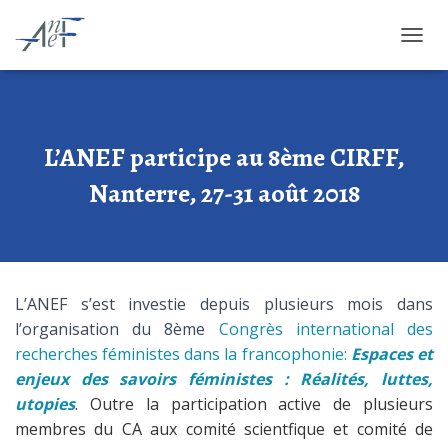
OUVRI
L’ANEF participe au 8ème CIRFF,
Nanterre, 27-31 août 2018
L’ANEF s’est investie depuis plusieurs mois dans
l’organisation du 8ème
Cong
rès
internati
onal
d
es
re
c
herche
s
fémin
istes
dans
l
a
francophonie
:
Espaces et
enjeux des savoirs féministes : Réalités, luttes,
utopies
.
Outre la participation active de plusieurs
membres du CA aux comité scientfique et comité de