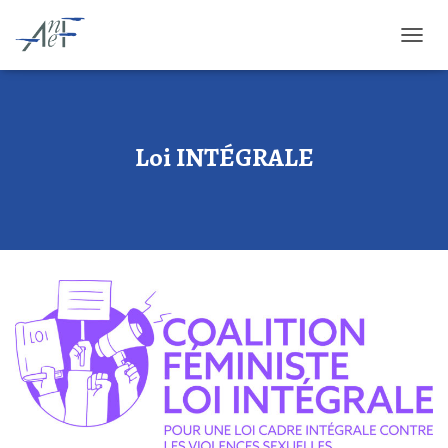
O
U
V
R
I
R
Loi INTÉGRALE
/
F
E
R
M
E
R
L
A
N
A
V
I
G
A