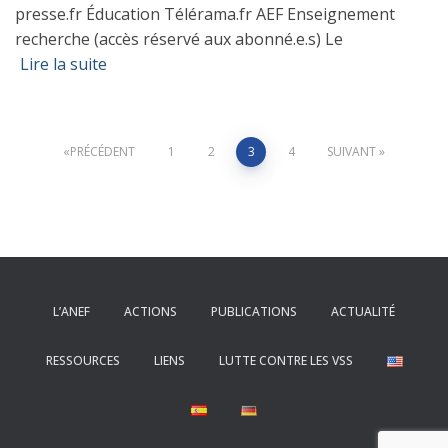
presse.fr Éducation Télérama.fr AEF Enseignement
recherche (accès réservé aux abonné.e.s) Le
Lire la suite
Pagination
PRÉCÉDENT
1
2
3
4
SUIVANT
des
publications
L’ANEF
ACTIONS
PUBLICATIONS
ACTUALITÉ
RESSOURCES
LIENS
LUTTE CONTRE LES VSS