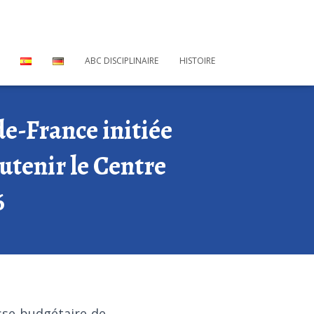
ABC DISCIPLINAIRE
HISTOIRE
de-France initiée
tenir le Centre
6
sse budgétaire de