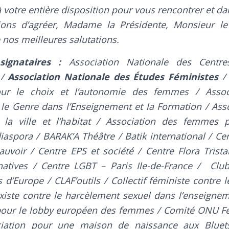
votre entière disposition pour vous rencontrer et dan
ons d’agréer, Madame la Présidente, Monsieur le 
 nos meilleures salutations.
signataires :
Association Nationale des Centre
 /
Association Nationale des Études Féministes
/ 
our le choix et l’autonomie des femmes / Assoc
le Genre dans l’Enseignement et la Formation / Asso
 la ville et l’habitat / Association des femmes p
diaspora / BARAK’A Théâtre / Batik international / Ce
voir / Centre EPS et société / Centre Flora Trista
atives / Centre LGBT – Paris Ile-de-France / Club
d’Europe / CLAF’outils / Collectif féministe contre le 
existe contre le harcèlement sexuel dans l’enseigne
pour le lobby européen des femmes / Comité ONU F
iation pour une maison de naissance aux Blue