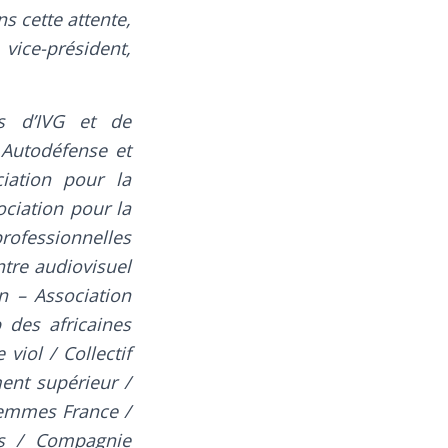
s cette attente,
vice-président,
s d’IVG et de
Autodéfense et
iation pour la
ciation pour la
rofessionnelles
ntre audiovisuel
n – Association
 des africaines
viol / Collectif
ment supérieur /
emmes France /
ts / Compagnie