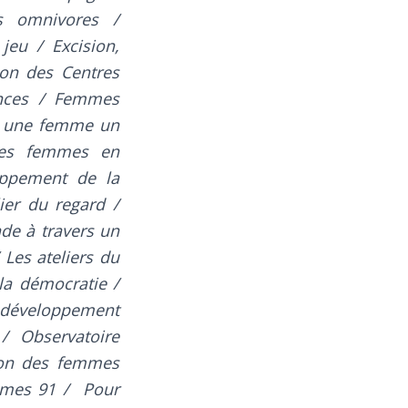
ns omnivores /
jeu / Excision,
on des Centres
ences / Femmes
IT une femme un
 les femmes en
oppement de la
lier du regard /
nde à travers un
Les ateliers du
la démocratie /
 développement
/ Observatoire
tion des femmes
emmes 91 / Pour