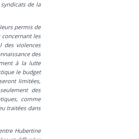
s syndicats de la
lleurs permis de
x concernant les
l des violences
onnaissance des
ment à la lutte
stique le budget
seront limitées,
 seulement des
matiques, comme
eu traitées dans
entre Hubertine