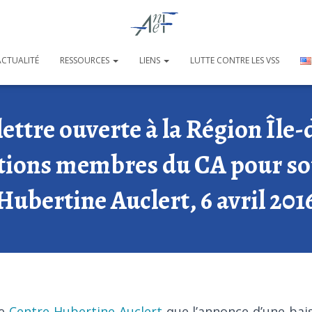
ACTUALITÉ
RESSOURCES
LIENS
LUTTE CONTRE LES VSS
lettre ouverte à la Région Île-
ations membres du CA pour sou
Hubertine Auclert, 6 avril 201
e
Centre Hubertine Auclert
que l’annonce d’une bai