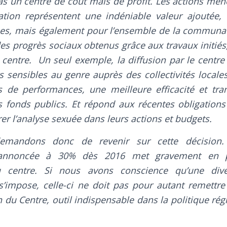
pas un centre de coût mais de profit. Les actions men
ation représentent une indéniable valeur ajoutée
es, mais également pour l’ensemble de la communau
des progrès sociaux obtenus grâce aux travaux initié
e centre. Un seul exemple, la diffusion par le centre
s sensibles au genre auprès des collectivités locale
rs de performances, une meilleure efficacité et tr
des fonds publics. Et répond aux récentes obligations
rer l’analyse sexuée dans leurs actions et budgets.
mandons donc de revenir sur cette décision.
annoncée à 30% dès 2016 met gravement en pér
 centre. Si nous avons conscience qu’une diver
’impose, celle-ci ne doit pas pour autant remettre
n du Centre, outil indispensable dans la politique ré