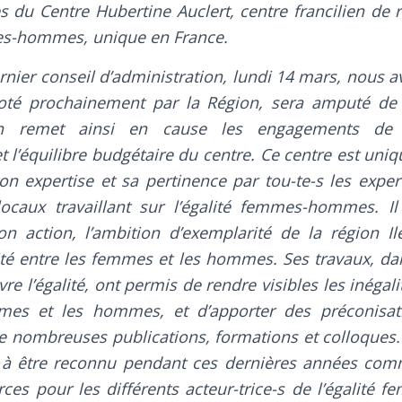
 du Centre Hubertine Auclert, centre francilien de 
mes-hommes, unique en France.
rnier conseil d’administration, lundi 14 mars, nous 
oté prochainement par la Région, sera amputé de
on remet ainsi en cause les engagements de 
t l’équilibre budgétaire du centre. Ce centre est uniq
n expertise et sa pertinence par tou-te-s les exper
ocaux travaillant sur l’égalité femmes-hommes. Il 
on action, l’ambition d’exemplarité de la région I
ité entre les femmes et les hommes. Ses travaux, da
re l’égalité, ont permis de rendre visibles les inégali
mes et les hommes, et d’apporter des préconisati
de nombreuses publications, formations et colloques.
si à être reconnu pendant ces dernières années com
rces pour les différents acteur-trice-s de l’égalit