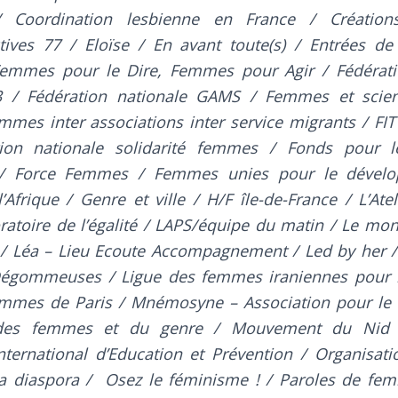
/ Coordination lesbienne en France / Créatio
tives 77 / Eloïse / En avant toute(s) / Entrées de 
Femmes pour le Dire, Femmes pour Agir / Fédérati
3 / Fédération nationale GAMS / Femmes et sci
emmes inter associations inter service migrants / F
ation nationale solidarité femmes / Fonds pour
 / Force Femmes / Femmes unies pour le dével
’Afrique / Genre et ville / H/F île-de-France / L’Ate
oratoire de l’égalité / LAPS/équipe du matin / Le mo
 / Léa – Lieu Ecoute Accompagnement / Led by her / 
 Dégommeuses / Ligue des femmes iraniennes pour 
mmes de Paris / Mnémosyne – Association pour le
e des femmes et du genre / Mouvement du Nid 
International d’Education et Prévention / Organisa
 la diaspora / Osez le féminisme ! / Paroles de f