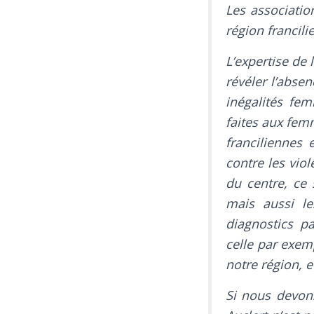
Les association
région francili
L’expertise de 
révéler l’abse
inégalités fe
faites aux fem
franciliennes 
contre les vio
du centre, ce 
mais aussi l
diagnostics p
celle par exemp
notre région, e
Si nous devon