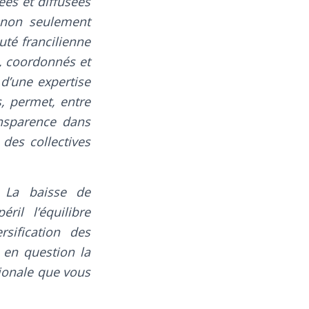
ées et diffusées
, non seulement
té francilienne
s, coordonnés et
 d’une expertise
s, permet, entre
ansparence dans
 des collectives
 La baisse de
il l’équilibre
sification des
 en question la
gionale que vous