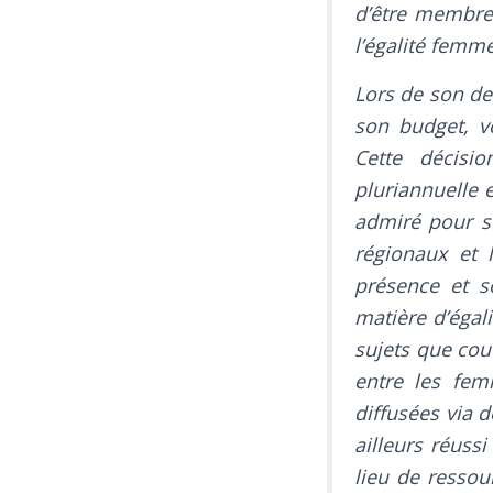
d’être membres
l’égalité fem
Lors de son de
son budget, v
Cette décisi
pluriannuelle e
admiré pour so
régionaux et l
présence et s
matière d’égal
sujets que couv
entre les fem
diffusées via 
ailleurs réus
lieu de ressou