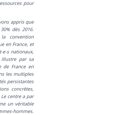
ressources pour
avons appris que
 30% dès 2016.
la convention
ue en France, et
t-e-s nationaux,
illustre par sa
le de France en
ns les multiples
tés persistantes
ons concrètes,
 Le centre a par
me un véritable
é femmes-hommes.