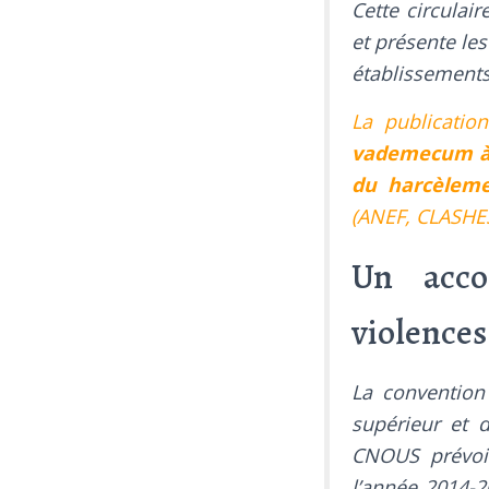
Cette circulai
et présente le
établissements
La publicatio
vademecum à l
du harcèleme
(ANEF, CLASHES
Un acco
violences
La convention
supérieur et 
CNOUS prévoit
l’année 2014-2