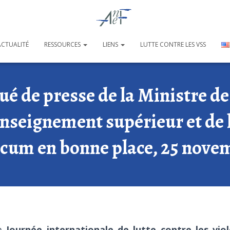
ACTUALITÉ
RESSOURCES
LIENS
LUTTE CONTRE LES VSS
 de presse de la Ministre de 
enseignement supérieur et de 
um en bonne place, 25 nove
a
Journée internationale de lutte contre les viol