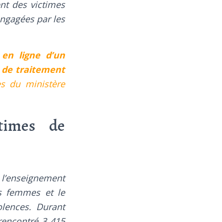
nt des victimes
engagées par les
en ligne d’un
 de traitement
es du ministère
times de
l’enseignement
es femmes et le
olences. Durant
 rencontré 3 415