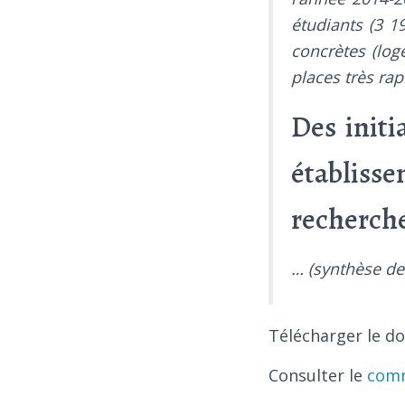
étudiants (3 
concrètes (log
places très rap
Des initi
établiss
recherch
… (synthèse d
Télécharger le do
Consulter le
comm