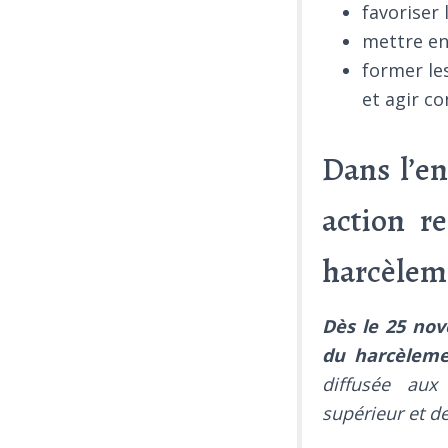
favoriser
mettre en
former le
et agir co
Dans l’e
action r
harcèlem
Dès le 25 nov
du harcèleme
diffusée aux
supérieur et d