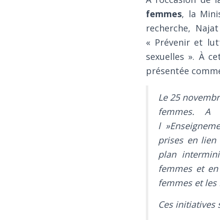
femmes
, la Min
recherche, Naja
« Prévenir et lu
sexuelles ». À 
présentée comme 
Le 25 novembre 
femmes. A c
l »Enseigneme
prises en lie
plan intermini
femmes et en a
femmes et le
Ces initiatives