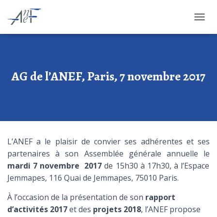
O
U
V
R
I
R
AG de l’ANEF, Paris, 7 novembre 2017
/
F
E
R
M
E
R
L’ANEF a le plaisir de convier ses adhérentes et ses
L
partenaires à son Assemblée générale annuelle le
A
N
mardi 7 novembre 2017
de 15h30 à 17h30, à l’Espace
A
Jemmapes, 116 Quai de Jemmapes, 75010 Paris.
V
I
À l’occasion de la présentation de son
rapport
G
d’activités 2017
et des
projets 2018
, l’ANEF propose
A