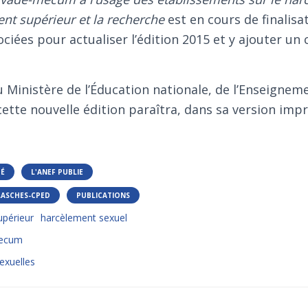
nt supérieur et la recherche
est en cours de finalisat
ciées pour actualiser l’édition 2015 et y ajouter un 
u Ministère de l’Éducation nationale, de l’Enseignem
cette nouvelle édition paraîtra, dans sa version imp
TÉ
L'ANEF PUBLIE
LASCHES-CPED
PUBLICATIONS
périeur
harcèlement sexuel
ecum
sexuelles