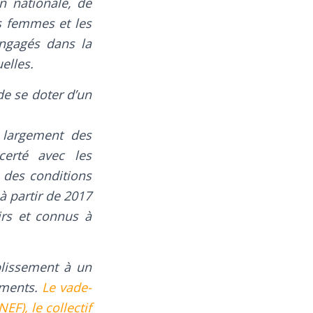
on nationale, de
es femmes et les
ngagés dans la
elles.
e se doter d’un
 largement des
certé avec les
 des conditions
 à partir de 2017
irs et connus à
blissement à un
ements.
Le vade-
F), le collectif