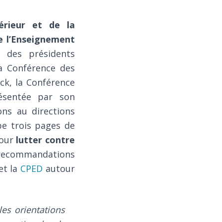
érieur et de la
e l’Enseignement
e des présidents
la Conférence des
ck, la Conférence
ésentée par son
ons au directions
pe trois pages de
pour
lutter contre
 recommandations
et la
CPED
autour
les orientations