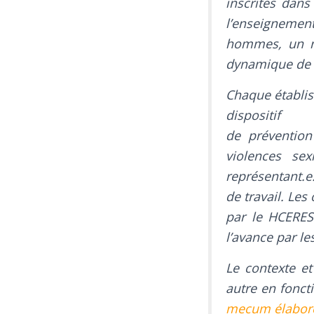
inscrites dans
l’enseignement
hommes, un no
dynamique de t
Chaque établis
dispositif
de prévention
violences sex
représentant.e
de travail. Les
par le HCERES
l’avance par le
Le contexte et
autre en fonct
mecum élaboré p