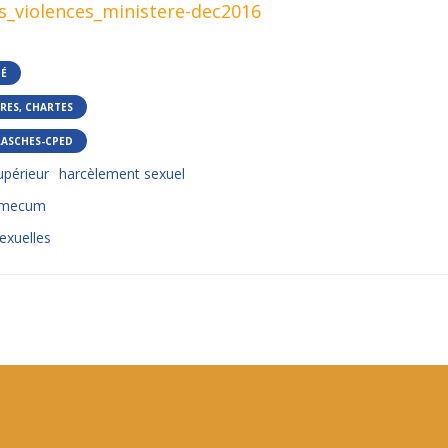
_violences_ministere-dec2016
TÉ
RES, CHARTES
LASCHES-CPED
périeur
harcèlement sexuel
-mecum
sexuelles