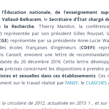
 l’Éducation nationale, de l’enseignement sup
t Vallaud-Belkacem
, le
Secrétaire d’État chargé d
e la Recherche
, Thierry Mandon, la conférenc
U
) représentée par son président Gilles Roussel, 
CGE
) représentée par sa présidente Anne-Lucie Wa
des écoles françaises d’ingénieurs (
CDEFI
) repr
is Cansell, envoient une lettre de recommandati
 datée du 20 décembre 2016. Cette lettre dévelop
ns
précises concernant les dispositions à prendre 
xistes et sexuelles dans ces établissements
. Ces
ent sur le travail réalisé par l’
ANEF
, le
CLASCHES
la circulaire de 2012, actualisée en 2015 1 , et sur 