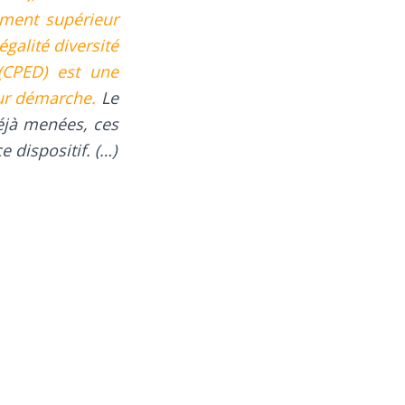
ement supérieur
galité diversité
(CPED) est une
ur démarche.
Le
déjà menées, ces
 dispositif. (…)