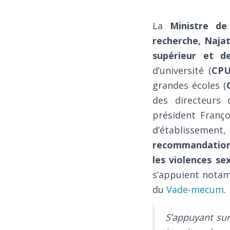
La
Ministre de
recherche, Naja
supérieur et d
d’université (
CP
grandes écoles (
des directeurs 
président Franço
d’établissement,
recommandatio
les violences se
s’appuient notamm
du
Vade-mecum
.
S’appuyant sur 