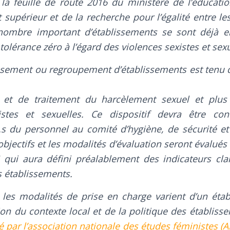
 la feuille de route 2016 du ministère de l’éducati
 supérieur et de la recherche pour l’égalité entre l
mbre important d’établissements se sont déjà e
olérance zéro à l’égard des violences sexistes et sexu
sement ou regroupement d’établissements est tenu d
 et de traitement du harcèlement sexuel et plus
istes et sexuelles. Ce dispositif devra être con
.s du personnel au comité d’hygiène, de sécurité et
 objectifs et les modalités d’évaluation seront évalués
 qui aura défini préalablement des indicateurs cla
s établissements.
 les modalités de prise en charge varient d’un éta
ion du contexte local et de la politique des établiss
ar l’association nationale des études féministes (ANE