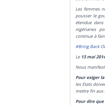
Les femmes nig
pousser le gou
étendue dans 
nigérianes po
continue à fair
#Bring Back Ou
Le
13 mai 201
Nous manifeston
Pour exiger la
les Etats doive
mettre fin aux
Pour dire que