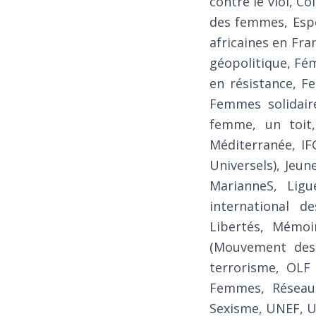
contre le viol, Co
des femmes, Espo
africaines en Fr
géopolitique, Fé
en résistance, 
Femmes solidaire
femme, un toit
Méditerranée, IF
Universels), Jeun
MarianneS, Ligu
international d
Libertés, Mémo
(Mouvement des 
terrorisme, OLF
Femmes, Réseau 
Sexisme, UNEF, U