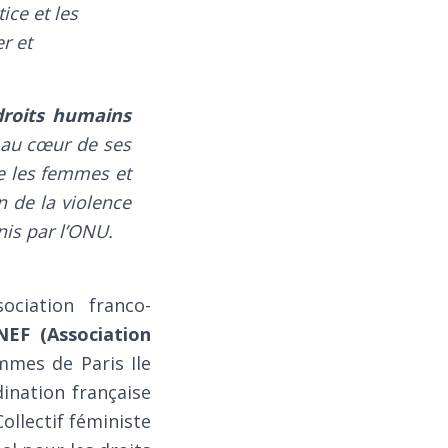
ice et les
r et
 droits humains
e au cœur de ses
re les femmes et
n de la violence
nis par l’ONU.
ociation franco-
NEF (Association
mmes de Paris Ile
ination française
ollectif féministe