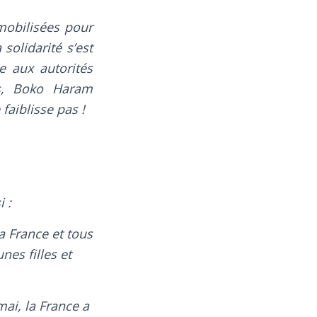
mobilisées pour
solidarité s’est
e aux autorités
ps, Boko Haram
 faiblisse pas !
 :
la France et tous
nes filles et
 mai, la France a