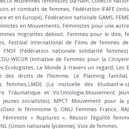
llectif lesbiennes féministes ba-ham, Collectif natio
irs et combats de femmes, Fédération IFAFE (init
ance et en Europe), Fédération nationale GAMS, FEM
ministes en Mouvements, Féministes pour une aut
Femmes migrantes debout, Femmes pour le dire, f
s, Festival International de Films de femmes de
, FNSF (Fédération nationale solidarité femme
CDU-WICUR (Initiative de Femmes pour la Citoyenn
es Ecologistes, Le Monde à travers un regard, Les E
e des droits de l’homme, Le Planning familial
es femmes,LMDE (La mutuelle des étudiant-e-s
ire Traumatique et Victimologie,Mouvement Jeu
jeunes socialistes), MPCT Mouvement pour la p
 (Osez le féminisme !), ONU Femmes France, RAJ
Féministe « Ruptures », Réussir l’égalité fe
NL (Union nationale lycéenne), Voix de femmes.