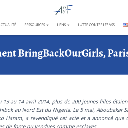
ACTUALITÉ
RESSOURCES
LIENS
LUTTE CONTRE LES VSS
nt BringBackOurGirls, Paris,
 13 au 14 avril 2014, plus de 200 jeunes filles étaie
Chibok au Nord Est du Nigeria. Le 5 mai, Aboubakar S
o Haram, a revendiqué cet acte et a annoncé que ce
ées de force ou vendues comme esclaves …