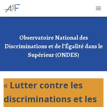
OUVRI
Observatoire National des
Discriminations et de l’Égalité dans le
Supérieur (ONDES)
«
Lutter contre les
discriminations et les