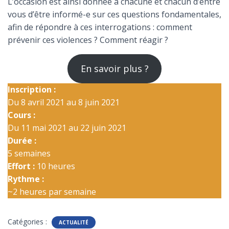
L’occasion est ainsi donnée à chacune et chacun d’entre
vous d’être informé-e sur ces questions fondamentales,
afin de répondre à ces interrogations : comment
prévenir ces violences ? Comment réagir ?
En savoir plus ?
Inscription :
Du 8 avril 2021 au 8 juin 2021
Cours :
Du 11 mai 2021 au 22 juin 2021
Durée :
5 semaines
Effort :
10 heures
Rythme :
~2 heures par semaine
Catégories :
ACTUALITÉ