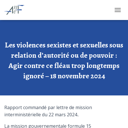
O
U
V
R
I
R
Les violences sexistes et sexuelles sous
/
F
relation d’autorité ou de pouvoir :
E
Agir contre ce fléau trop longtemps
R
M
ignoré – 18 novembre 2024
E
R
L
A
N
A
V
Rapport commandé par lettre de mission
I
interministérielle du 22 mars 2024..
G
A
La mission gouvernementale formule 15