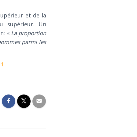
upérieur et de la
 supérieur. Un
on:
« La proportion
 hommes parmi les
11