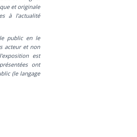
ique et originale
s à l’actualité
le public en le
rs acteur et non
’exposition est
eprésentées ont
blic (le langage