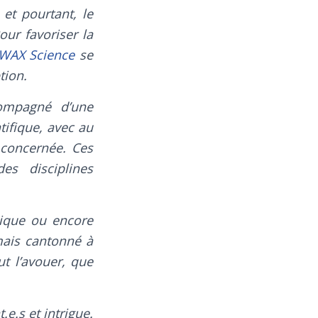
et pourtant, le
our favoriser la
WAX Science
se
tion.
ompagné d’une
tifique, avec au
 concernée. Ces
es disciplines
sique ou encore
mais cantonné à
t l’avouer, que
.e.s et intrigue.