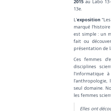
2015
au Labo 13-M
13e.
L’
exposition
“Les
marqué l’histoir
est simple : un 
fait ou découver
présentation de 
Ces femmes d’ex
disciplines scie
l’informatique 
l’anthropologie,
seul domaine. No
les femmes scient
Elles ont décou