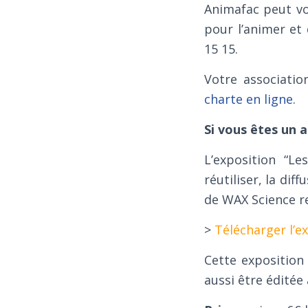
Animafac peut vo
pour l’animer et
15 15.
Votre associati
charte en ligne
.
Si vous êtes un 
L’exposition “L
réutiliser, la di
de WAX Science re
>
Télécharger l’e
Cette exposition
aussi être éditée 