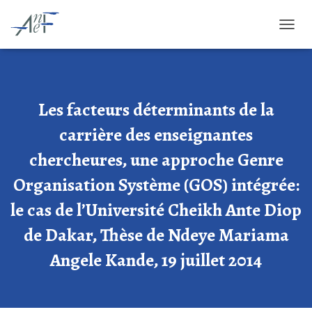
O
U
V
R
I
R
Les facteurs déterminants de la
/
F
carrière des enseignantes
E
chercheures, une approche Genre
R
M
Organisation Système (GOS) intégrée:
E
R
le cas de l’Université Cheikh Ante Diop
L
A
de Dakar, Thèse de Ndeye Mariama
N
A
Angele Kande, 19 juillet 2014
V
I
G
A