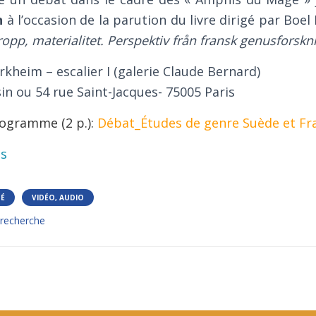
h
à l’occasion de la parution du livre dirigé par Boel
ropp, materialitet. Perspektiv från fransk genusforskn
heim – escalier I (galerie Claude Bernard)
sin ou 54 rue Saint-Jacques- 75005 Paris
ogramme (2 p.):
Débat_Études de genre Suède et Fr
ts
TÉ
VIDÉO, AUDIO
recherche