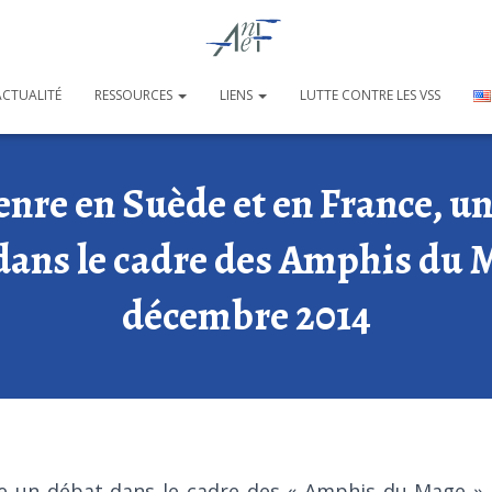
ACTUALITÉ
RESSOURCES
LIENS
LUTTE CONTRE LES VSS
enre en Suède et en France, u
ans le cadre des Amphis du 
décembre 2014
e un débat dans le cadre des « Amphis du Mage » 