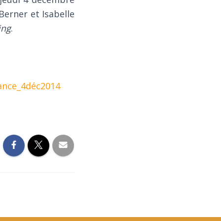
 Berner et Isabelle
ing
.
ance_4déc2014