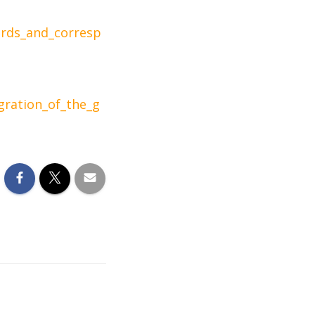
ards_and_corresp
ration_of_the_g