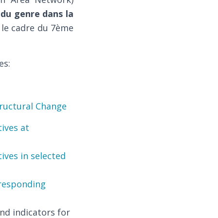
n du genre dans la
 le cadre du 7ème
es:
tructural Change
tives at
tives in selected
rresponding
and indicators for