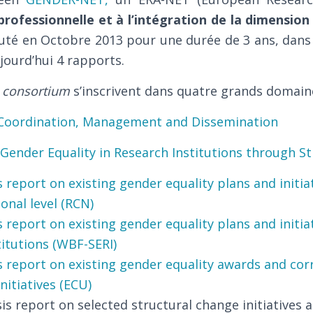
 professionnelle et à l’intégration de la dimensio
té en Octobre 2013 pour une durée de 3 ans, dans
ujourd’hui 4 rapports.
e
consortium
s’inscrivent dans quatre grands domain
 Coordination, Management and Dissemination
Gender Equality in Research Institutions through S
s report on existing gender equality plans and initia
onal level (RCN)
s report on existing gender equality plans and initia
titutions (WBF-SERI)
s report on existing gender equality awards and co
nitiatives (ECU)
is report on selected structural change initiatives 