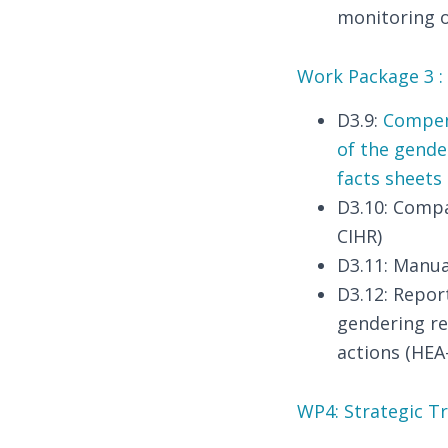
monitoring o
Work Package 3 
D3.9:
Compend
of the gende
facts sheets
D3.10: Compa
CIHR)
D3.11: Manua
D3.12: Repor
gendering re
actions (HEA
WP4: Strategic Tr