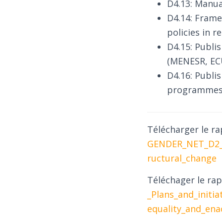
D4.13: Manua
D4.14: Frame
policies in 
D4.15: Publis
(MENESR, EC
D4.16: Publi
programmes, 
Télécharger le rap
GENDER_NET_D2_5
ructural_change
Téléchager le rap
_Plans_and_initia
equality_and_ena