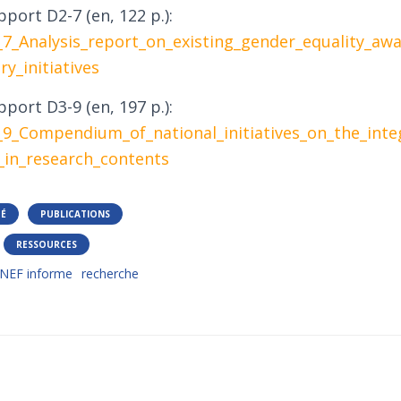
pport D2-7 (en, 122 p.):
_Analysis_report_on_existing_gender_equality_aw
y_initiatives
pport D3-9 (en, 197 p.):
_Compendium_of_national_initiatives_on_the_integ
_in_research_contents
TÉ
PUBLICATIONS
RESSOURCES
ANEF informe
recherche