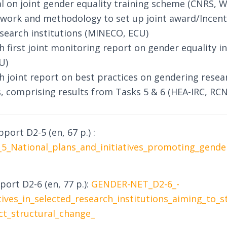
l on joint gender equality training scheme (CNRS, W
work and methodology to set up joint award/Incent
research institutions (MINECO, ECU)
h first joint monitoring report on gender equality i
U)
sh joint report on best practices on gendering rese
comprising results from Tasks 5 & 6 (HEA-IRC, RCN
port D2-5 (en, 67 p.) :
_National_plans_and_initiatives_promoting_gender
port D2-6 (en, 77 p.):
GENDER-NET_D2-6_-
tives_in_selected_research_institutions_aiming_to_
ct_structural_change_