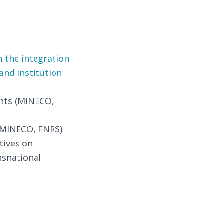
n the integration
and institution
ents (MINECO,
 (MINECO, FNRS)
tives on
nsnational