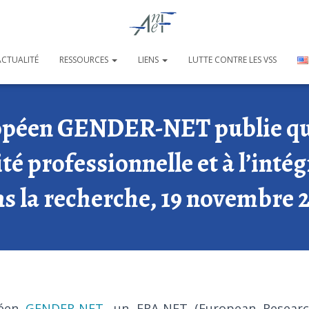
ACTUALITÉ
RESSOURCES
LIENS
LUTTE CONTRE LES VSS
ropéen GENDER-NET publie qu
lité professionnelle et à l’int
s la recherche, 19 novembre 
péen
GENDER-NET,
un ERA-NET (European Researc