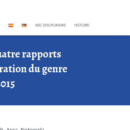
ABC DISCIPLINAIRE
HISTOIRE
atre rapports
égration du genre
2015
h Area Network)