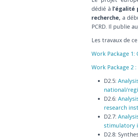
dédié à
l’égalité
recherche,
a débu
PCRD. Il publie a
Les travaux de c
Work Package 1:
Work Package 2 : 
D2.5:
Analysi
national/regi
D2.6:
Analysi
research ins
D2.7:
Analysi
stimulatory i
D2.8: Synthes