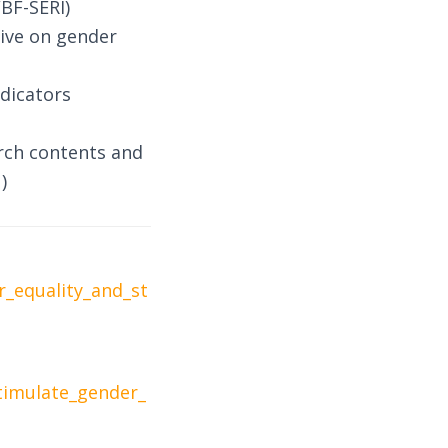
BF-SERI)
ive on gender
ndicators
arch contents and
)
_equality_and_st
stimulate_gender_