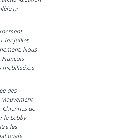
lèle ni
ernement
 1er juillet
ernement. Nous
t François
 mobilisé.e.s
ée des
et Mouvement
, Chiennes de
r le Lobby
tre les
Nationale