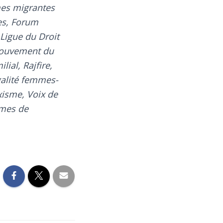
mes migrantes
es, Forum
Ligue du Droit
Mouvement du
ial, Rajfire,
galité femmes-
isme, Voix de
mmes de