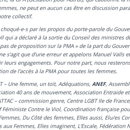
emmes, ne peut en aucun cas être en discussion paral
tre collectif.
hoqué-e-s par les propos du porte-parole du Gouv
l qui a déclaré à la sortie du Conseil des ministres du
ra pas de proposition sur la PMA » de la part du Gouv
ne s’agit que d’une erreur et appelons Manuel Valls e
ir leurs engagements. Pour notre part, nous resterons
ntion de l’accès à la PMA pour toutes les femmes.
IT – Une femme, un toit, Adéquations,
ANEF
, Assembl
iation 40 ans de mouvement, Association Entraide 
TTAC – commission genre, Centre LGBT Ile de France
f Féministe Contre le Viol, Coordination française pou
emmes, Du Côté des femmes, Elles aussi, Elu/es Con
es aux Femmes, Elles imaginent, L’Escale, Fédération 