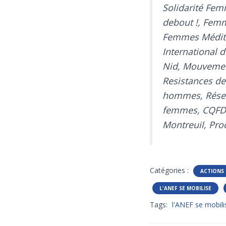
Solidarité Fem
debout !, Femm
Femmes Méditer
International
Nid, Mouvement
Resistances de
hommes, Résea
femmes, CQFD 
Montreuil, Proc
Catégories :
ACTIONS
L'ANEF SE MOBILISE
Tags:
l'ANEF se mobili