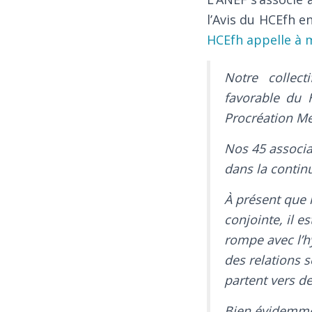
l’Avis du HCEfh en
HCEfh appelle à m
Notre collect
favorable du 
Procréation Mé
Nos 45 associa
dans la continu
À présent que 
conjointe, il 
rompe avec l’h
des relations s
partent vers d
Bien évidemmen