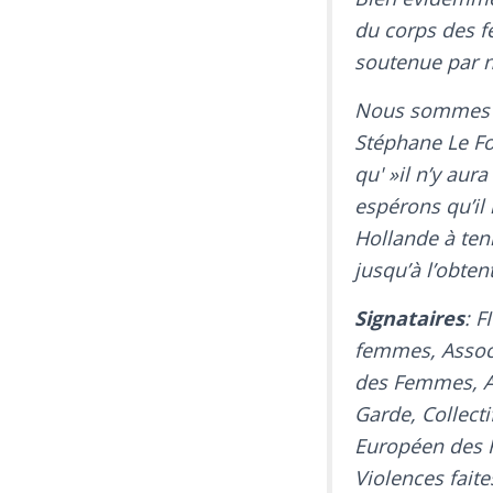
du corps des f
soutenue par no
Nous sommes c
Stéphane Le Fol
qu' »il n’y au
espérons qu’il 
Hollande à ten
jusqu’à l’obte
Signataires
: F
femmes, Assoc
des Femmes, A
Garde, Collecti
Européen des F
Violences fait