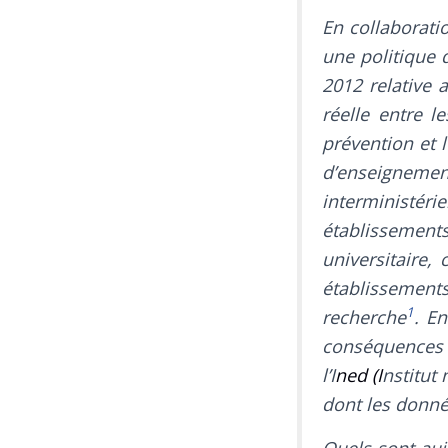
En collaborati
une politique 
2012 relative 
réelle entre 
prévention et 
d’enseignemen
interministér
établissemen
universitaire
établissement
1
recherche
. E
conséquences 
l’I
ned (
I
nstitut
dont les donné