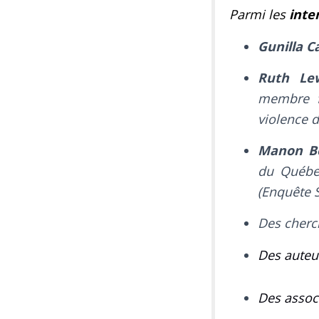
Parmi les
inte
Gunilla
C
Ruth Le
membre fo
violence 
Manon B
du Québe
(Enquête S
Des cherc
Des auteu
Des assoc