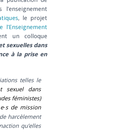
 l’enseignement
tiques
, le projet
e l’Enseignement
sent un colloque
et sexuelles dans
nce à la prise en
tions telles le
ent sexuel dans
udes féministes)
e
s de mission
·
·
 de harcèlement
naction qu’elles