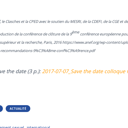
, le Clasches et la CPED avec le soutien du MESRI, de la CDEFI, de la CGE et de
ème
uction de la conférence de clôture de la 9
conférence européenne pour 
supérieur et la recherche, Paris, 2016 https://www.anef.org/wp-content/up
et-recommandations-9%C3%A8me-conf%C3%A9rence.pdf
e the date (3 p.):
2017-07-07_Save the date colloque 
ACTUALITÉ
ement sexuel
international