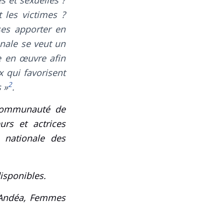
s et sexuelles ?
 les victimes ?
es apporter en
onale se veut un
re en œuvre afin
x qui favorisent
2
 »
.
communauté de
urs et actrices
 nationale des
disponibles.
, Andéa, Femmes