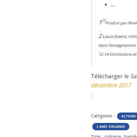
…

1
Produit par l’Anef
2
Laura Downs, Introd
dans l’enseignement 
12-14-Conclusions-
Télécharger le
Sav
décembre 2017
Catégories :
ACTIONS
L'ANEF ORGANISE
Tags:
colloque
harcèl