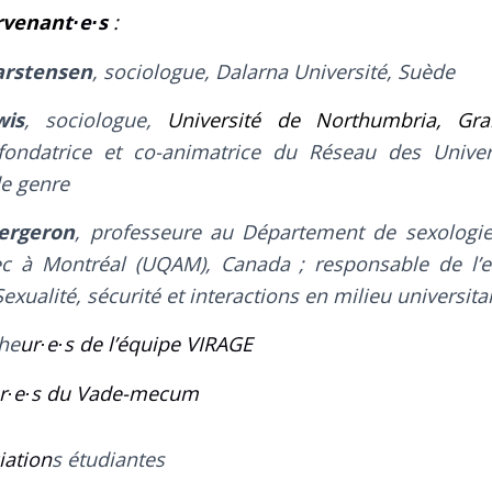
rvenan
t
e
s
:
·
·
arstensen
, sociologue, Dalarna Université, Suède
wis
, sociologue,
Université de Northumbria, Gra
ndatrice et co-animatrice du Réseau des Univers
de genre
ergeron
, professeure au Département de sexologie 
c à Montréal (UQAM), Canada ; responsable de l’
exualité, sécurité et interactions en milieu universitai
he
ur
e
s de l’équipe VIRAGE
·
·
r
e
s du
Vade-mecum
·
·
iation
s étudiantes