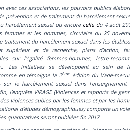
on avec ces associations, les pouvoirs publics élabo
de prévention et de traitement du harcèlement sexuel
au harcèlement sexuel ou encore
celle d
u 4 août 201
les femmes et les hommes, circulaire du 25 novem
le traitement du harcèlement sexuel dans les établi
t supérieur et de recherche, plans d’action, feu
ielles sur l’égalité femmes-hommes, lettre-recom
ts… Les initiatives se développent au sein de
ème
, comme en témoigne la 2
édition du
Vade-mecum
s sur le harcèlement sexuel dans l’enseignement 
nfin, l’enquête VIRAGE (Violences et rapports de genr
des violences subies par les femmes et par les ho
 national d’études démographiques) comporte un volet
es quantitatives seront publiées fin 2017.