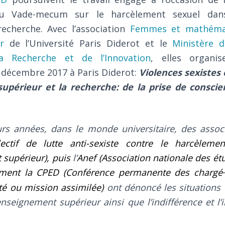
 du Vade-mecum sur le harcèlement sexuel dans
recherche. Avec l’association
Femmes et mathéma
r
de l’Université Paris Diderot et le
Ministère d
a Recherche et de l’Innovation
, elles organi
4 décembre 2017 à Paris Diderot:
Violences sexistes 
upérieur et la recherche: de la prise de conscie
rs années, dans le monde universitaire, des associa
llectif de lutte anti-sexiste contre le harcèlem
 supérieur), puis
l’
Anef (Association nati
onale des ét
ment la CPED (Conférence permanente des chargé
ité ou mission assimilée)
ont dénoncé les situations
nseignement supérieur ainsi que l’indifférence et l’i