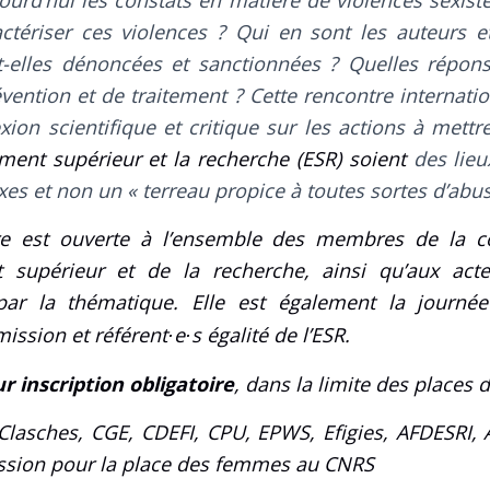
ourd’hui les constats en matière de violences sexiste
tériser ces violences ? Qui en sont les auteurs et
elles dénoncées et sanctionnées ? Quelles répons
vention et de traitement ? Cette rencontre internati
xion scientifique et critique sur les actions à mett
ment supérieur et la recherche (ESR) soient
des lieu
exes et non un « terreau propice à toutes sortes d’abus
re est ouverte
à l’ensemble des membres de la 
t supérieur et de la recherche, ainsi qu’aux acte
par la thématique. Elle est
également la journée
mission et référent
e
s égalité de l’ESR.
·
·
ur inscription obligatoire
, dans la limite des places 
Clasches, CGE, CDEFI, CPU, EPWS, Efigies, AFDESRI
ssion pour la place des femmes au CNRS