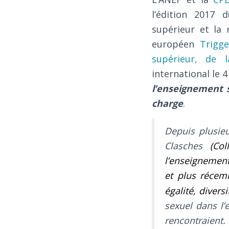
l’édition 2017
supérieur et la 
européen
Trigge
supérieur, de l
international le 
l’enseignement s
charge
.
Depuis plusieu
Clasches
(Co
l’enseignement
et plus récem
égalité, divers
sexuel dans l’e
rencontraient.