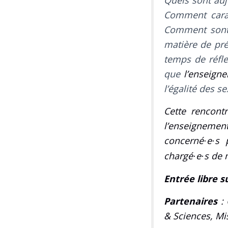
Quels sont auj
Comment carac
Comment sont-
matière de pré
temps de réfle
que
l’enseigne
l’égalité des s
Cette rencont
l’enseignemen
concern
é
e
s
·
·
chargé
e
s de 
·
·
Entrée libre s
Partenaires
: 
& Sciences, Mi