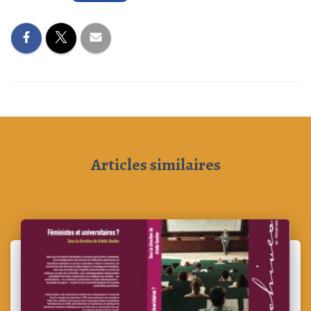
T
I
O
N
Articles similaires