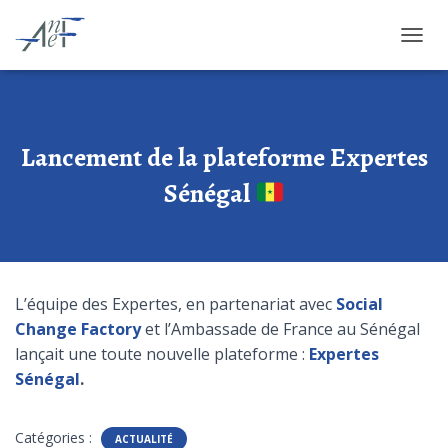
O
U
V
R
I
R
Lancement de la plateforme Expertes
/
F
Sénégal
E
R
M
E
R
L
L’équipe des Expertes, en partenariat avec
Social
A
Change Factory
et l’Ambassade de France au Sénégal
N
lançait une toute nouvelle plateforme :
Expertes
A
V
Sénégal
.
I
G
A
Catégories :
ACTUALITÉ