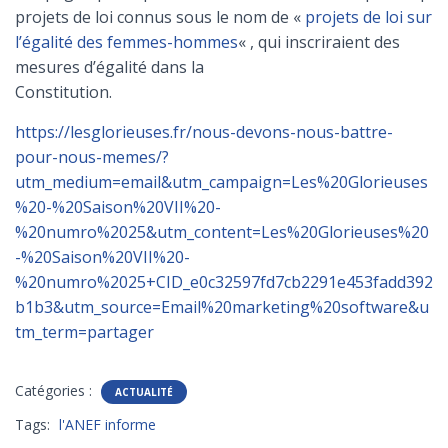
projets de loi connus sous le nom de «
projets de loi sur
l’égalité des femmes-hommes
« , qui inscriraient des
mesures d’égalité dans la
Constitution.
https://lesglorieuses.fr/nous-devons-nous-battre-
pour-nous-memes/?
utm_medium=email&utm_campaign=Les%20Glorieuses
%20-%20Saison%20VII%20-
%20numro%2025&utm_content=Les%20Glorieuses%20
-%20Saison%20VII%20-
%20numro%2025+CID_e0c32597fd7cb2291e453fadd392
b1b3&utm_source=Email%20marketing%20software&u
tm_term=partager
Catégories :
ACTUALITÉ
Tags:
l'ANEF informe