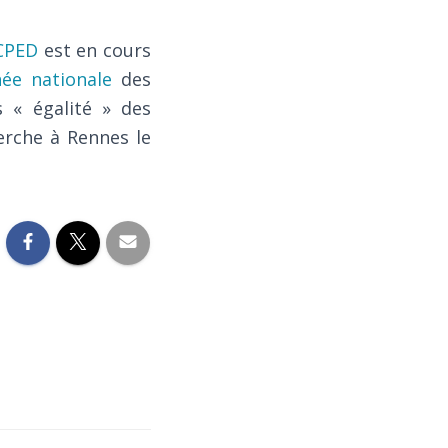
CPED
est en cours
née nationale
des
s « égalité » des
erche à Rennes le