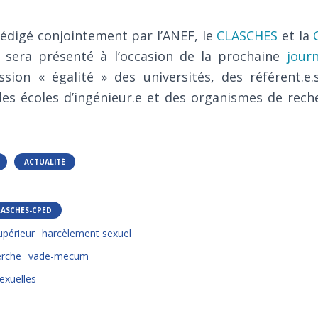
digé conjointement par l’ANEF, le
CLASCHES
et la
 Il sera présenté à l’occasion de la prochaine
jour
ssion « égalité » des universités, des référent.e.
des écoles d’ingénieur.e et des organismes de rech
ACTUALITÉ
LASCHES-CPED
périeur
harcèlement sexuel
erche
vade-mecum
sexuelles