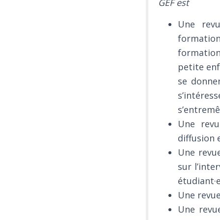
GEF est
Une revu
formation
formation 
petite enf
se donnen
s’intére
s’entremê
Une revue
diffusion 
Une revue
sur l’inte
étudiant·
Une revue 
Une revue