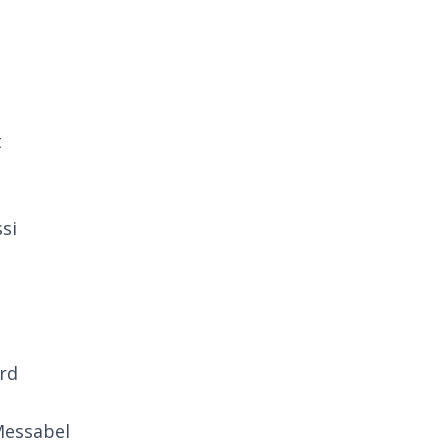
t
si
rd
Messabel