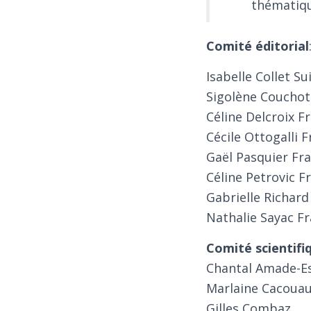
thématiqu
Comité éditorial
Isabelle Collet Su
Sigolène Couchot
Céline Delcroix F
Cécile Ottogalli 
Gaël Pasquier Fr
Céline Petrovic F
Gabrielle Richar
Nathalie Sayac F
Comité scientifi
Chantal Amade-E
Marlaine Cacouau
Gilles Combaz