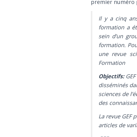
premier numéro p
Il y a cinq ans
formation a ét
sein d’un grou
formation. Pour
une revue sci
Formation
Objectifs:
GEF 
disséminés dan
sciences de l’
des connaissan
La revue GEF pr
articles de var