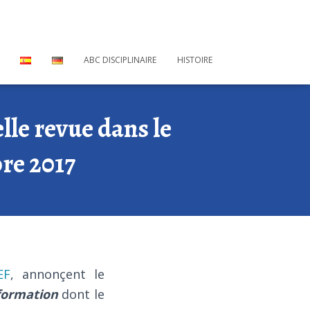
ABC DISCIPLINAIRE
HISTOIRE
lle revue dans le
bre 2017
EF
, annonçent le
 formation
dont le