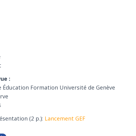
e
t
ue :
 Éducation Formation Université de Genève
Arve
4
ésentation (2 p.):
Lancement GEF