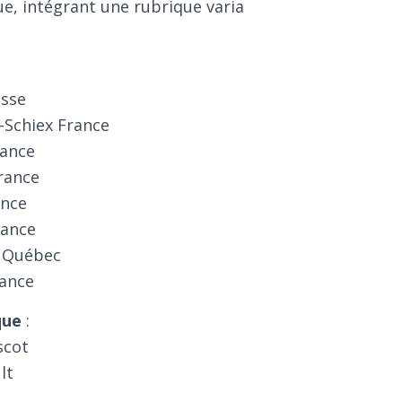
e, intégrant une rubrique varia
:
isse
-Schiex France
rance
France
ance
rance
d Québec
rance
que
:
scot
lt