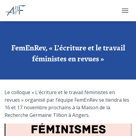
O
U
V
R
I
R
FemEnRev, « L’écriture et le travail
/
F
féministes en revues »
E
R
M
E
R
L
Le colloque « L’écriture et le travail féministes en
A
revues » organisé par l’équipe FemEnRev se tiendra les
N
16 et 17 novembre prochains à la Maison de la
A
V
Recherche Germaine Tillion à Angers.
I
G
A