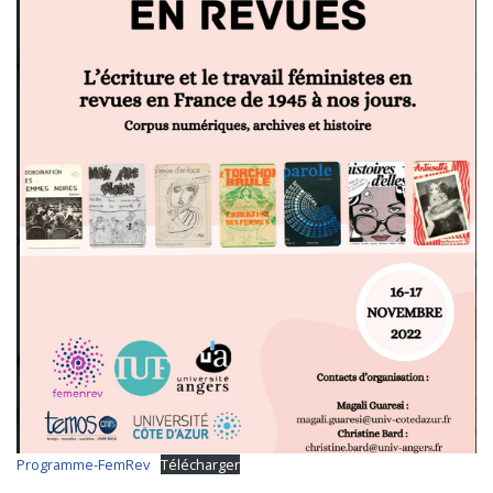
T
I
O
N
Programme-FemRev
Télécharger