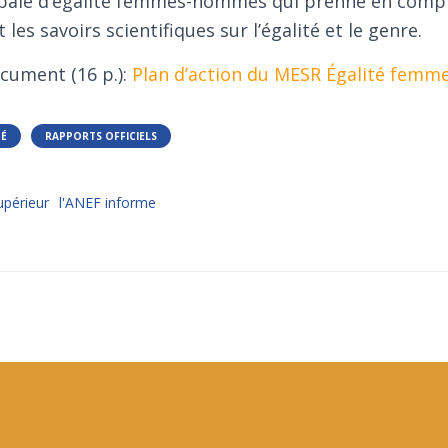
obale d’égalité femmes-hommes qui prenne en compt
t les savoirs scientifiques sur l’égalité et le genre.
cument (16 p.):
Plan d’action du MESR Égalité fem
TÉ
RAPPORTS OFFICIELS
périeur
l'ANEF informe