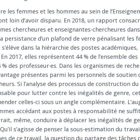
tre les femmes et les hommes au sein de l’Enseigne
ont loin d’avoir disparu. En 2018, un rapport consacr
mmes chercheures et enseignantes-chercheures dans 
a persistance d’un plafond de verre pénalisant les 
 s’élève dans la hiérarchie des postes académiques, 
En 2017, elles représentent 44 % de l’ensemble des 
4 % des professeur·es. Dans les organismes de rech
vantage présentes parmi les personnels de soutien 
eurs. Si l’analyse des processus de construction du
nsable pour lutter contre les inégalités de genre, ce
ender celles-ci sous un angle complémentaire. L’au
mes accédant aux postes à responsabilité ne suffit
urrait, même, conduire à déplacer les inégalités de gen
r. Qu’il s’agisse de penser la sous-estimation du trav
es de ce travail, la question du partage des tâches 