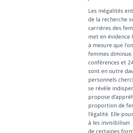
Les inégalités en
de la recherche s
carrières des fe
met en évidence l
à mesure que l’on
femmes diminue. 
conférences et 2
sont en outre da
personnels cherch
se révèle indispe
propose d’appréh
proportion de fem
l’égalité. Elle po
à les invisibilise
de certaines form