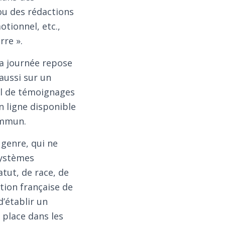
 ou des rédactions
otionnel, etc.,
rre ».
la journée repose
aussi sur un
eil de témoignages
n ligne disponible
ommun.
 genre, qui ne
systèmes
atut, de race, de
ation française de
’établir un
 place dans les