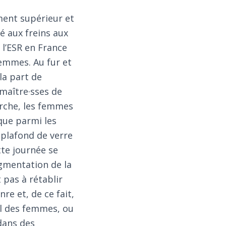
ment supérieur et
é aux freins aux
l’ESR en France
femmes. Au fur et
la part de
maître·sses de
erche, les femmes
que parmi les
 plafond de verre
tte journée se
gmentation de la
 pas à rétablir
re et, de ce fait,
ail des femmes, ou
dans des