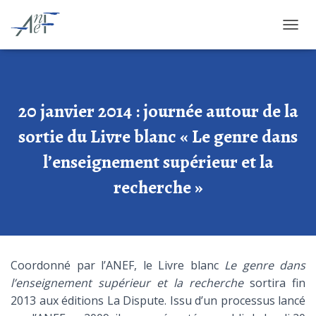
O
U
V
R
I
R
20 janvier 2014 : journée autour de la
/
F
sortie du Livre blanc « Le genre dans
E
l’enseignement supérieur et la
R
M
recherche »
E
R
L
A
N
A
V
Coordonné par l’ANEF, le Livre blanc
Le genre dans
I
l’enseignement supérieur et la recherche
sortira fin
G
2013 aux éditions La Dispute. Issu d’un processus lancé
A