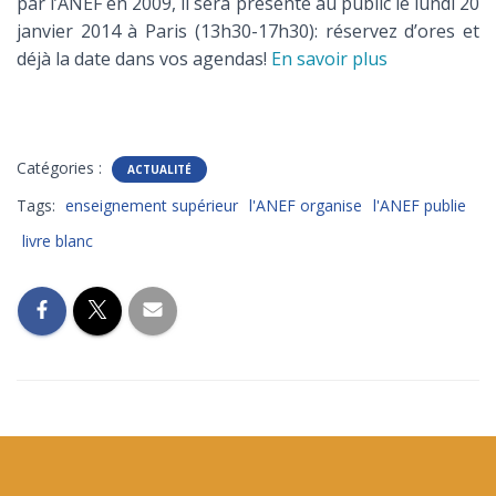
par l’ANEF en 2009, il sera présenté au public le lundi 20
T
I
janvier 2014 à Paris (13h30-17h30): réservez d’ores et
O
déjà la date dans vos agendas!
En savoir plus
N
Catégories :
ACTUALITÉ
Tags:
enseignement supérieur
l'ANEF organise
l'ANEF publie
livre blanc